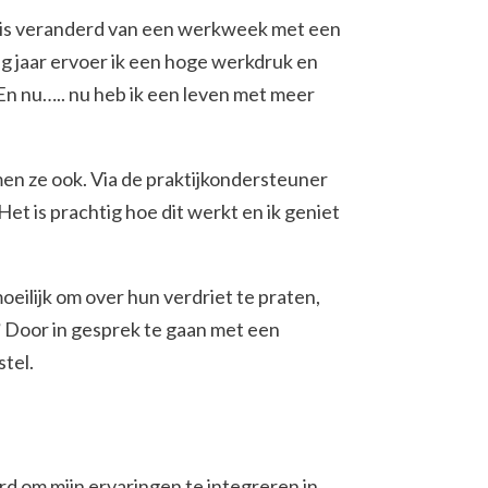
even is veranderd van een werkweek met een
ig jaar ervoer ik een hoge werkdruk en
 En nu….. nu heb ik een leven met meer
men ze ook. Via de praktijkondersteuner
et is prachtig hoe dit werkt en ik geniet
eilijk om over hun verdriet te praten,
?
Door in gesprek te gaan met een
stel.
erd om mijn ervaringen te integreren in