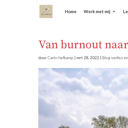
Home
Werk met mij
Le
Van burnout naar
door
Carin Hafkamp
|
mrt 28, 2022
|
Blog verlies e