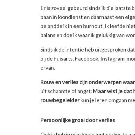
Er is zoveel gebeurd sinds ik die laatste
baan in loondienst en daarnaast een eigen
belandde ik in een burnout. Ik leefde ni
balans en doe ik waar ik gelukkig van wor
Sinds ik de intentie heb uitgesproken da
bij de huisarts, Facebook, Instagram, mo
ervan.
Rouw en verlies zijn onderwerpen waar
uit schaamte of angst.
Maar wist je dat 
rouwbegeleider
kun je leren omgaan met
Persoonlijke groei door verlies
Ook ik heb in mijn leven met verlies te 