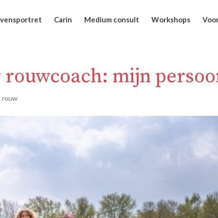
vensportret
Carin
Medium consult
Workshops
Voor
 rouwcoach: mijn persoon
n rouw