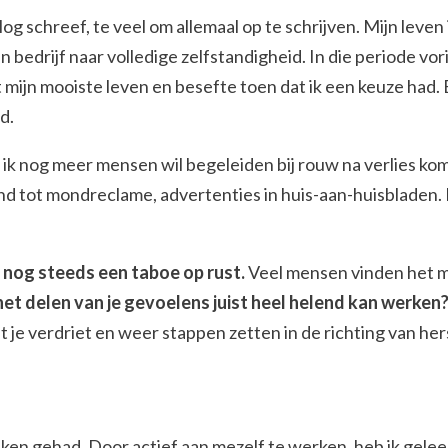
 blog schreef, te veel om allemaal op te schrijven. Mijn l
 bedrijf naar volledige zelfstandigheid. In die
periode vor
et mijn mooiste leven en besefte toen dat ik een keuze had.
d.
t ik nog meer mensen wil begeleiden bij rouw na verlies ko
nd tot mondreclame, advertenties in huis-aan-huisbladen. H
 nog steeds een taboe op rust.
Veel mensen vinden het mo
het delen van je gevoelens juist heel helend kan werken
 je verdriet en weer stappen zetten in de richting van her
maken gehad. Door actief aan mezelf te werken, heb ik gele