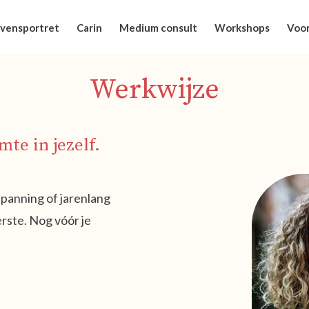
vensportret
Carin
Medium consult
Workshops
Voor
Werkwijze
mte in jezelf.
 spanning of jarenlang
erste. Nog vóór je