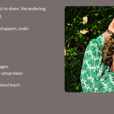
st te doen. Verandering
t.
stappen, zoals:
ragen
t uitspreken
lsel leert: