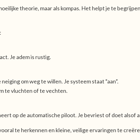
oeilijke theorie, maar als kompas. Het helpt je te begrijpen 
:
act. Je adem is rustig.
 neiging om weg te willen. Je systeem staat “aan”.
om te vluchten of te vechten.
neert op de automatische piloot. Je bevriest of doet alsof a
 vooral te
herkennen
en kleine, veilige ervaringen te creë