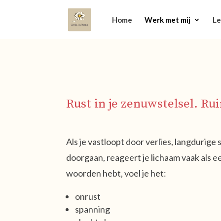
Home
Werk met mij
Le
Rust in je zenuwstelsel. Rui
Als je vastloopt door verlies, langdurige
doorgaan, reageert je lichaam vaak als e
woorden hebt, voel je het:
onrust
spanning