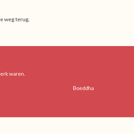
de weg terug.
terk waren.
Boeddha