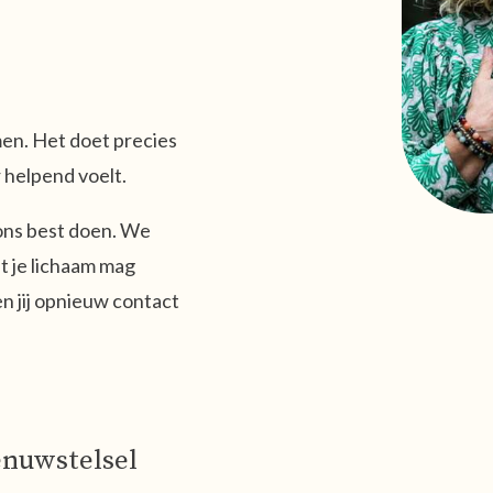
men. Het doet precies
 helpend voelt.
 ons best doen. We
at je lichaam mag
n jij opnieuw contact
nuwstelsel